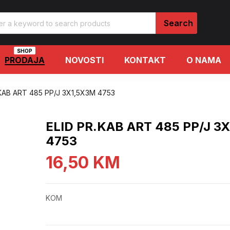
SHOP
PRODAJA
NOVOSTI
KONTAKT
O NAMA
.KAB ART 485 PP/J 3X1,5X3M 4753
ELID PR.KAB ART 485 PP/J 3
4753
16,50
KM
KOM