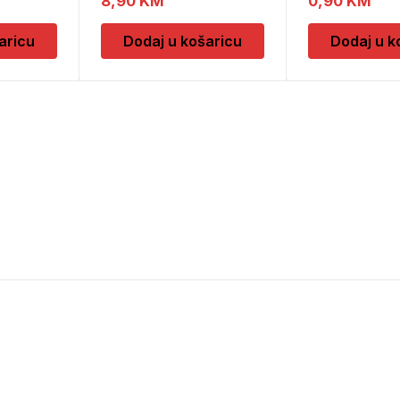
8,90
KM
0,90
KM
aricu
Dodaj u košaricu
Dodaj u k