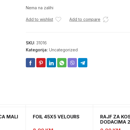
Nema na zalihi
Add to wishlist
Add to compare
SKU:
31016
Kategorija:
Uncategorized
CA MALI
FOIL 45X5 VELOURS
RAJF ZA KO
DODACIMA 2
CH52451