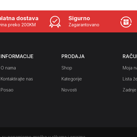
latna dostava
Sigurno
ina preko 200KM
Zagarantovano
INFORMACIJE
PRODAJA
RAČU
O nama
Shop
Moja n
Kontaktirajte nas
Kategorije
Lista že
Posao
Novosti
Zadnje
su nenamjerne greške u slikama i opisima.