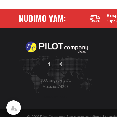
NUDIMO VAM:
Besp
Kupov
203. brigade 27A,
Matuzići 74203
Kako do nas?
© 2021 Pilot Company. Sva prava zadržana. Moguće 