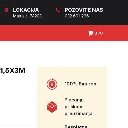
LOKACIJA
POZOVITE NAS
Matuzići 74203
032 691-266
0
0
X1,5X3M
100% Sigurno
Plaćanje
prilikom
preuzimanja
Besplatna