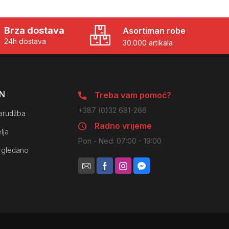
Brza dostava
Asortiman robe
24h dostava
30.000 artikala
N
Treba vam pomoć?
+387 (0)32 691-266
arudžba
Radno vrijeme
lja
Pon - Ned: 07:00 - 19:00
 gledano