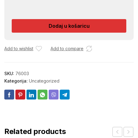
DURUKAN
U
POPS
Dodaj u košaricu
MINI
MULTIPACK
količina
Add to wishlist
Add to compare
SKU:
76003
Kategorija:
Uncategorized
Related products