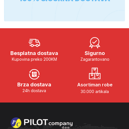
Besplatna dostava
Sigurno
Kupovina preko 200KM
Zagarantovano
Brza dostava
Asortiman robe
24h dostava
30.000 artikala