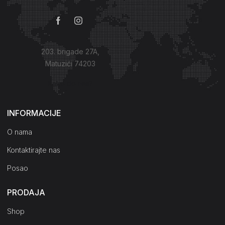
203. brigade 27A,
Matuzići 74203
Kako do nas?
INFORMACIJE
O nama
Kontaktirajte nas
Posao
PRODAJA
Shop