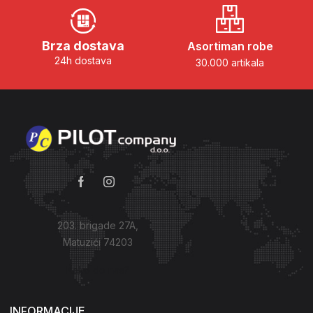
Brza dostava
Asortiman robe
24h dostava
30.000 artikala
203. brigade 27A,
Matuzići 74203
Kako do nas?
INFORMACIJE