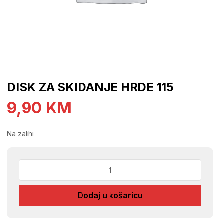
DISK ZA SKIDANJE HRDE 115
9,90
KM
Na zalihi
DISK
ZA
SKIDANJE
Dodaj u košaricu
HRDE
115
količina