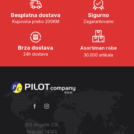
Besplatna dostava
Sigurno
Kupovina preko 200KM
Zagarantovano
Brza dostava
Asortiman robe
24h dostava
30.000 artikala
203. brigade 27A,
Matuzići 74203