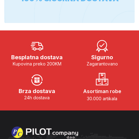
Besplatna dostava
Sigurno
Kupovina preko 200KM
Zagarantovano
Brza dostava
Asortiman robe
24h dostava
30.000 artikala