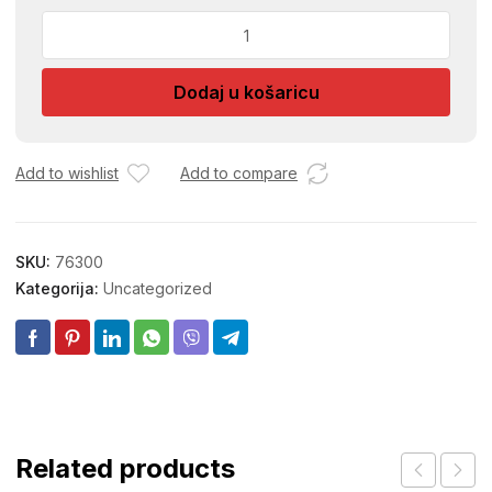
DIAVOLINA
PASTA
ZA
Dodaj u košaricu
CISCENJE
PLOCA
50
količina
Add to wishlist
Add to compare
SKU:
76300
Kategorija:
Uncategorized
Related products