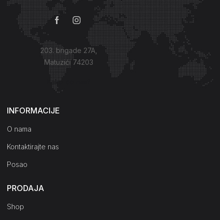
203. brigade 27A,
Matuzići 74203
Kako do nas?
INFORMACIJE
O nama
Kontaktirajte nas
Posao
PRODAJA
Shop