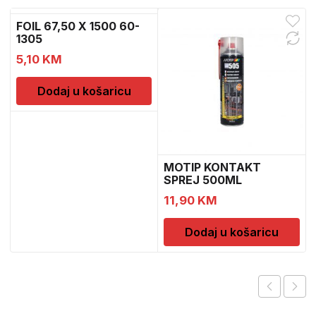
FOIL 67,50 X 1500 60-
1305
1
5,10
KM
Dodaj u košaricu
MOTIP KONTAKT
SPREJ 500ML
M090505
11,90
KM
Dodaj u košaricu