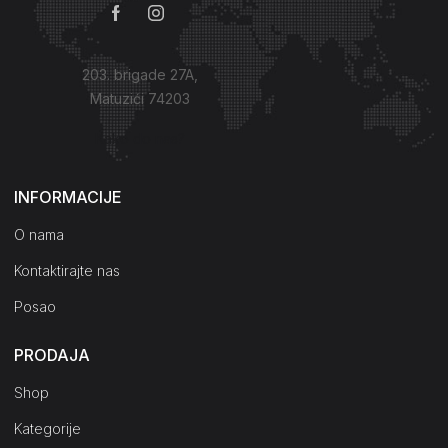
203. brigade 27A,
Matuzići 74203
Kako do nas?
INFORMACIJE
O nama
Kontaktirajte nas
Posao
PRODAJA
Shop
Kategorije