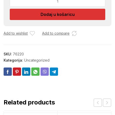
0121
BIJELI
Dodaj u košaricu
MAT
00401
količina
Add to wishlist
Add to compare
SKU:
76220
Kategorija:
Uncategorized
Related products