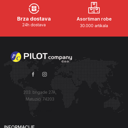
Brza dostava
Asortiman robe
24h dostava
30.000 artikala
203. brigade 27A,
Matuzići 74203
Kako do nas?
INFORMACIJE