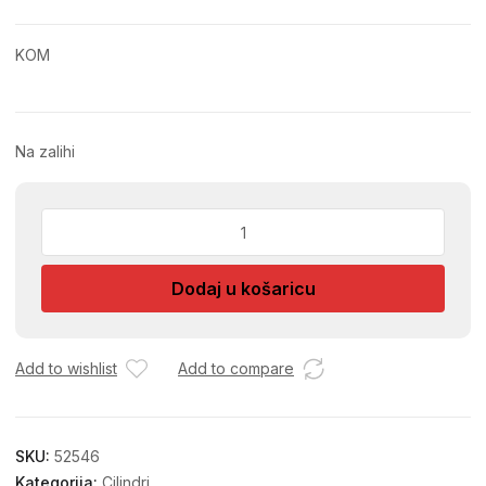
KOM
Na zalihi
CILINDAR
YUMA
68mm
Dodaj u košaricu
RB.179
količina
Add to wishlist
Add to compare
SKU:
52546
Kategorija:
Cilindri