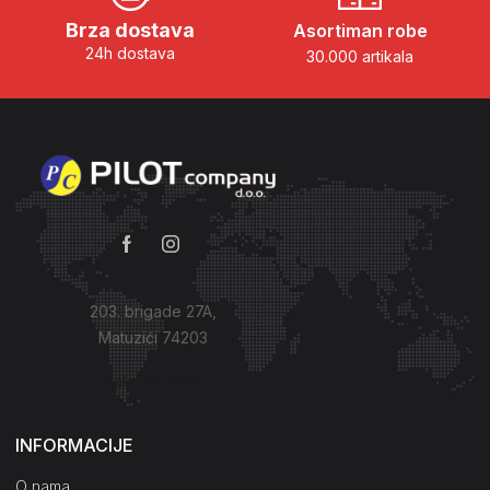
Brza dostava
Asortiman robe
24h dostava
30.000 artikala
203. brigade 27A,
Matuzići 74203
Kako do nas?
INFORMACIJE
O nama