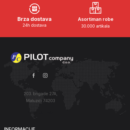
Brza dostava
Asortiman robe
24h dostava
30.000 artikala
203. brigade 27A,
Matuzići 74203
Kako do nas?
INFORMACIJE