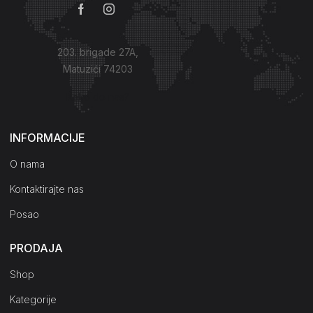
203. brigade 27A,
Matuzići 74203
Kako do nas?
INFORMACIJE
O nama
Kontaktirajte nas
Posao
PRODAJA
Shop
Kategorije