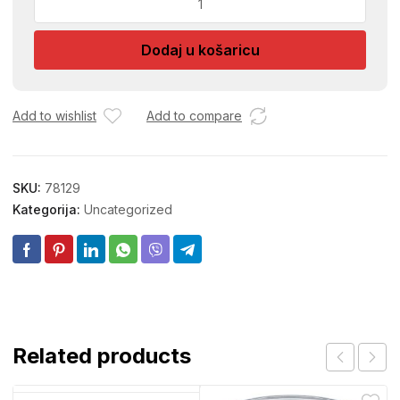
ZA
KOSU
Dodaj u košaricu
9511
CH6339
količina
Add to wishlist
Add to compare
SKU:
78129
Kategorija:
Uncategorized
Related products