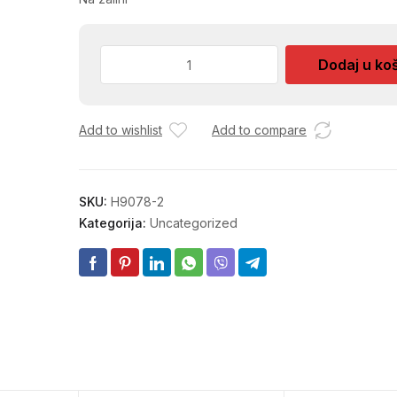
CETKA
Dodaj u ko
METLA
50X6CM
8840
Add to wishlist
Add to compare
količina
SKU:
H9078-2
Kategorija:
Uncategorized