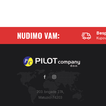
NUDIMO VAM:
Besp
Kupov
203. brigade 27A,
Matuzići 74203