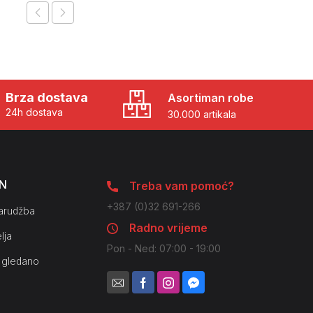
Brza dostava
Asortiman robe
24h dostava
30.000 artikala
N
Treba vam pomoć?
+387 (0)32 691-266
arudžba
Radno vrijeme
lja
Pon - Ned: 07:00 - 19:00
 gledano