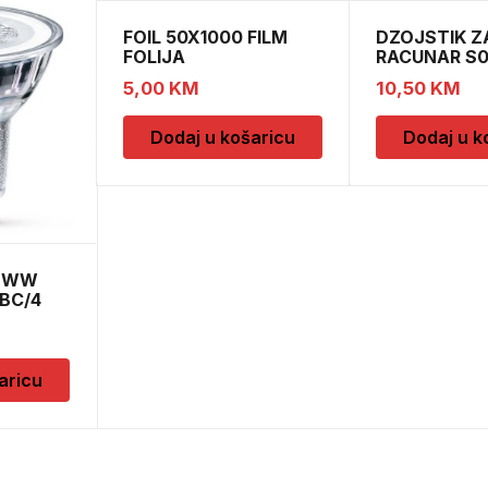
FOIL 50X1000 FILM
DZOJSTIK Z
FOLIJA
RACUNAR S
01011540
5,00
KM
10,50
KM
Dodaj u košaricu
Dodaj u k
0 WW
1BC/4
aricu