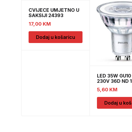
CVIJECE UMJETNO U
SAKSIJI 24393
CH52439
17,00
KM
Dodaj u košaricu
LED 35W GU1
230V 36D ND 
5,60
KM
Dodaj u koš