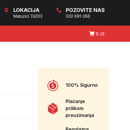
LOKACIJA
POZOVITE NAS
Matuzići 74203
032 691-266
0
0
100% Sigurno
Plaćanje
prilikom
preuzimanja
Besplatna