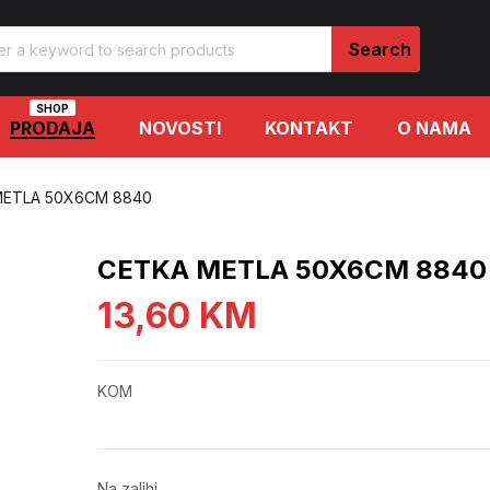
SHOP
PRODAJA
NOVOSTI
KONTAKT
O NAMA
METLA 50X6CM 8840
CETKA METLA 50X6CM 8840
13,60
KM
KOM
Na zalihi