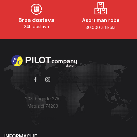
Brza dostava
Asortiman robe
24h dostava
30.000 artikala
203. brigade 27A,
Matuzići 74203
Kako do nas?
INFORMACIJE