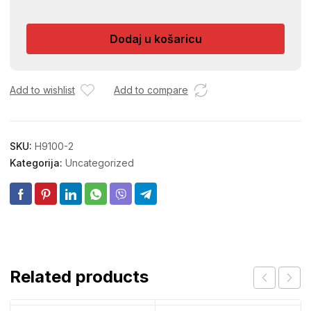
LEPTIR
VANJSKA
Dodaj u košaricu
1/2
NIKL
količina
Add to wishlist
Add to compare
SKU:
H9100-2
Kategorija:
Uncategorized
Related products