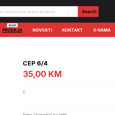
SHOP
PRODAJA
NOVOSTI
KONTAKT
O NAMA
CEP 6/4
35,00
KM
C
Samo 1 komad(a) na zalihi