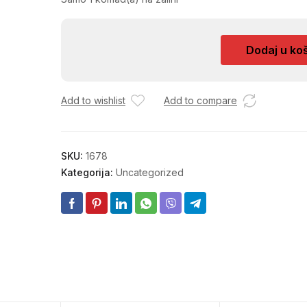
CEP
Dodaj u ko
6/4
količina
Add to wishlist
Add to compare
SKU:
1678
Kategorija:
Uncategorized