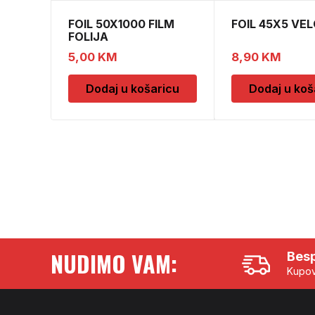
FOIL 50X1000 FILM
FOIL 45X5 VE
FOLIJA
5,00
KM
8,90
KM
Dodaj u košaricu
Dodaj u koš
NUDIMO VAM:
Besp
Kupov