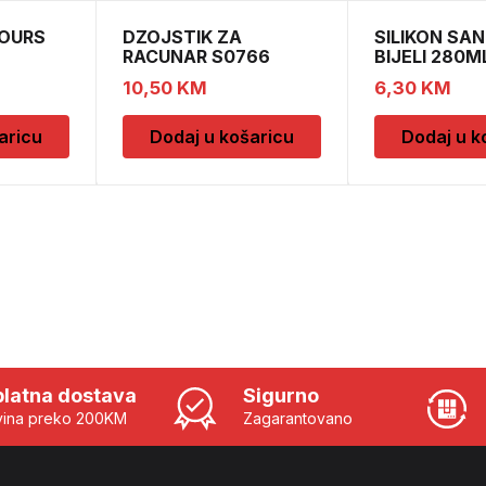
LOURS
DZOJSTIK ZA
SILIKON SAN
RACUNAR S0766
BIJELI 280M
01011540
10,50
KM
6,30
KM
aricu
Dodaj u košaricu
Dodaj u k
latna dostava
Sigurno
ina preko 200KM
Zagarantovano