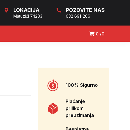
LOKACIJA
POZOVITE NAS
Matuzići 74203
032 691-266
0
0
100% Sigurno
Plaćanje
prilikom
preuzimanja
Besplatna