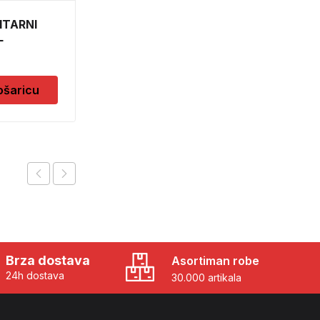
ITARNI
CVIJECE UMJETNO U
L
SAKSIJI 24393
CH52439
17,00
KM
ošaricu
Dodaj u košaricu
Brza dostava
Asortiman robe
24h dostava
30.000 artikala