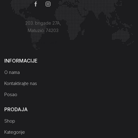
203. brigade 27A,
Matuzići 74203
Kako do nas?
INFORMACIJE
O nama
Kontaktirajte nas
Posao
PRODAJA
Shop
Kategorije