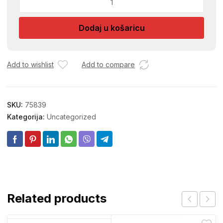
0,25L
SIMPLE
Dodaj u košaricu
SET
6/1
količina
Add to wishlist
Add to compare
SKU:
75839
Kategorija:
Uncategorized
Related products