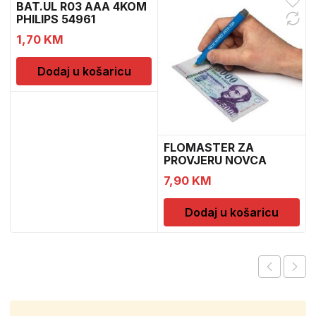
BAT.UL R03 AAA 4KOM
PHILIPS 54961
1,70
KM
Dodaj u košaricu
FLOMASTER ZA
PROVJERU NOVCA
SAFESCAN 30
7,90
KM
Dodaj u košaricu