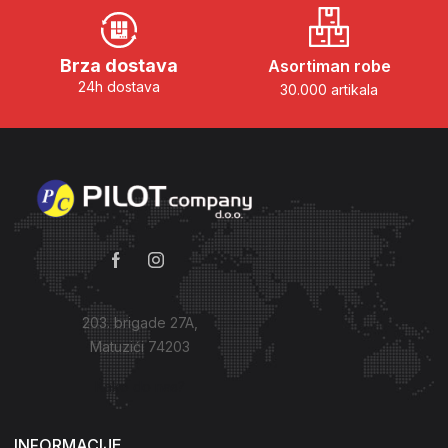
Brza dostava
Asortiman robe
24h dostava
30.000 artikala
203. brigade 27A,
Matuzići 74203
Kako do nas?
INFORMACIJE