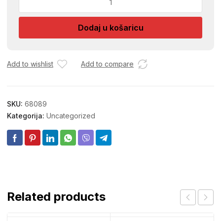
CIJEV
1L
Dodaj u košaricu
DITA
116730
količina
Add to wishlist
Add to compare
SKU:
68089
Kategorija:
Uncategorized
Related products