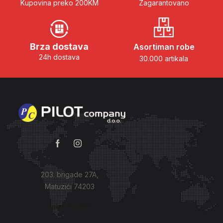
Kupovina preko 200KM
Zagarantovano
Brza dostava
Asortiman robe
24h dostava
30.000 artikala
203. brigade 27A,
Matuzići 74203
Kako do nas?