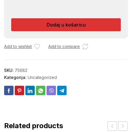
BRAVA
ZA
PVC
Dodaj u košaricu
VRATA
35/85MM
3260.16.106
1
Add to wishlist
Add to compare
količina
SKU:
75682
Kategorija:
Uncategorized
Related products