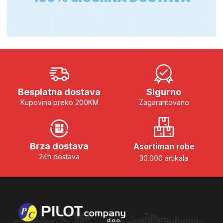
Besplatna dostava
Sigurno
Kupovina preko 200KM
Zagarantovano
Brza dostava
Asortiman robe
24h dostava
30.000 artikala