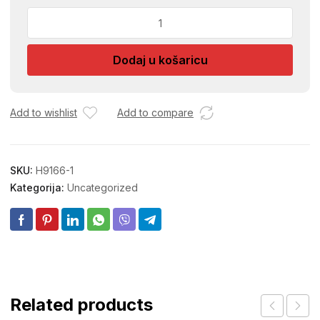
BOCA
ZA
RASHLADNE
Dodaj u košaricu
FIRZIDERE
052
količina
Add to wishlist
Add to compare
SKU:
H9166-1
Kategorija:
Uncategorized
Related products