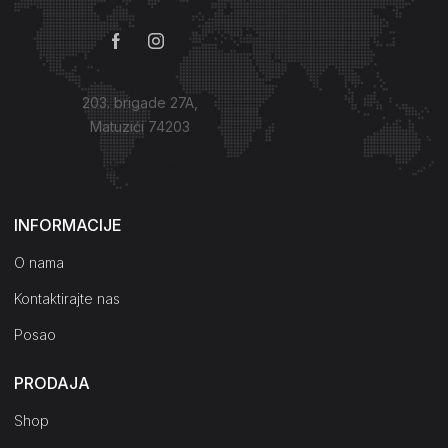
203. brigade 27A,
Matuzići 74203
Kako do nas?
INFORMACIJE
O nama
Kontaktirajte nas
Posao
PRODAJA
Shop