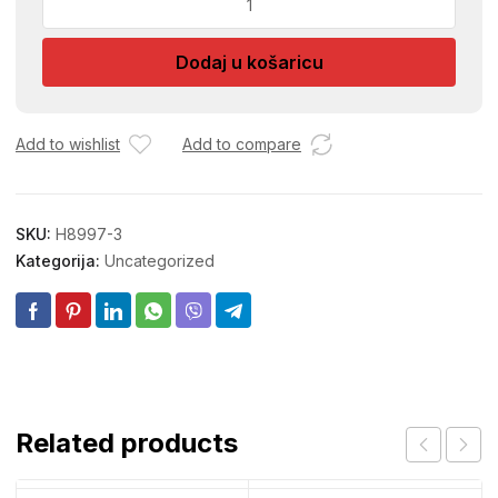
BLATARICE
2/1
Dodaj u košaricu
SET
45X27
količina
Add to wishlist
Add to compare
SKU:
H8997-3
Kategorija:
Uncategorized
Related products