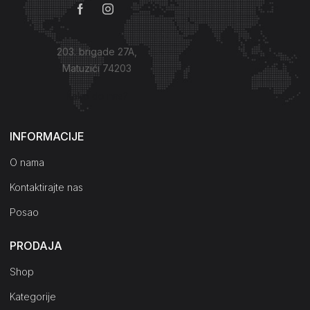
203. brigade 27A,
Matuzići 74203
Kako do nas?
INFORMACIJE
O nama
Kontaktirajte nas
Posao
PRODAJA
Shop
Kategorije