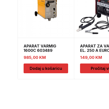
APARAT VARMIG
APARAT ZA V
1600C 603489
EL. 250 A EUR
985,00
KM
149,00
KM
Dodaj u košaricu
Pročitaj v