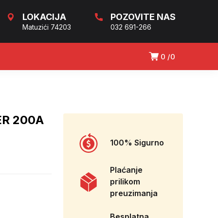
LOKACIJA
POZOVITE NAS
Matuzići 74203
032 691-266
0
0
ER 200A
100% Sigurno
Plaćanje
prilikom
preuzimanja
Besplatna