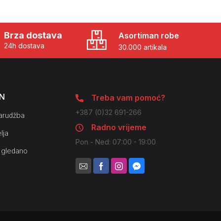
Brza dostava
Asortiman robe
24h dostava
30.000 artikala
N
Treba vam pomoć?
+387 (0)32 691-266
arudžba
Radno vrijeme
lja
Pon - Ned: 07:00 - 19:00
 gledano