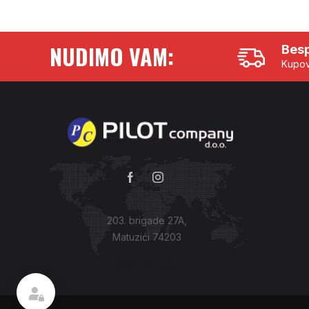
NUDIMO VAM:
Besp
Kupov
203. brigade 27A,
Matuzići 74203
Kako do nas?