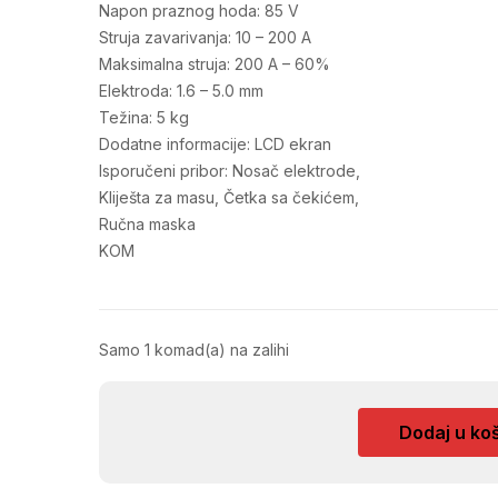
Napon praznog hoda: 85 V
Struja zavarivanja: 10 – 200 A
Maksimalna struja: 200 A – 60%
Elektroda: 1.6 – 5.0 mm
Težina: 5 kg
Dodatne informacije: LCD ekran
Isporučeni pribor: Nosač elektrode,
Kliješta za masu, Četka sa čekićem,
Ručna maska
KOM
Samo 1 komad(a) na zalihi
APARAT
Dodaj u ko
ZA
VARENJE
INVERTER