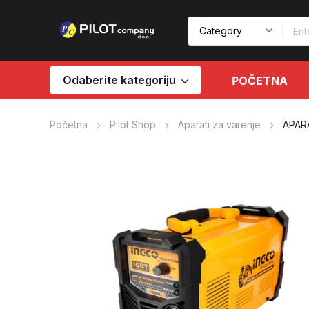
Odaberite kategoriju
POČETNA
Početna
Pilot Shop
Aparati za varenje
APAR