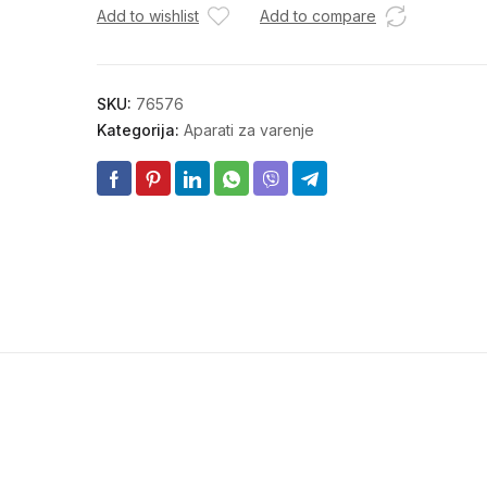
Add to wishlist
Add to compare
200A
ING-
MMA2006
INGCO
SKU:
76576
količina
Kategorija:
Aparati za varenje