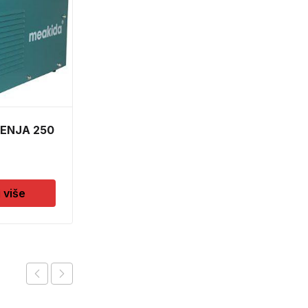
ENJA 250
APARAT ZA VARENJE
250 A EURO
139,90
KM
j više
Pročitaj više