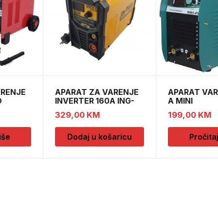
ARENJE
APARAT ZA VARENJE
APARAT VAR
O
INVERTER 160A ING-
A MINI
MMA 1606 INGCO
329,00
KM
199,00
KM
iše
Dodaj u košaricu
Pročita