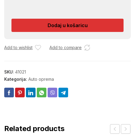
ADK
KONTAKT
SPREJ
Dodaj u košaricu
400ML
ADK0006
količina
Add to wishlist
Add to compare
SKU:
41021
Kategorija:
Auto oprema
Related products