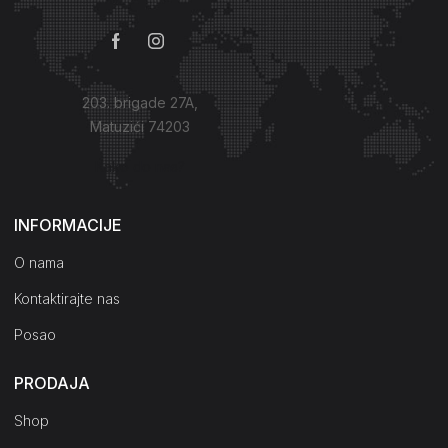
203. brigade 27A,
Matuzići 74203
Kako do nas?
INFORMACIJE
O nama
Kontaktirajte nas
Posao
PRODAJA
Shop