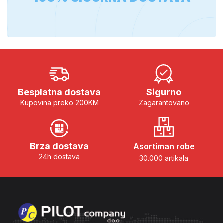
Besplatna dostava
Sigurno
Kupovina preko 200KM
Zagarantovano
Brza dostava
Asortiman robe
24h dostava
30.000 artikala