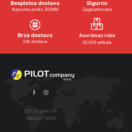
Besplatna dostava
Sigurno
Kupovina preko 200KM
Zagarantovano
Brza dostava
Asortiman robe
24h dostava
30.000 artikala
203. brigade 27A,
Matuzići 74203
Kako do nas?