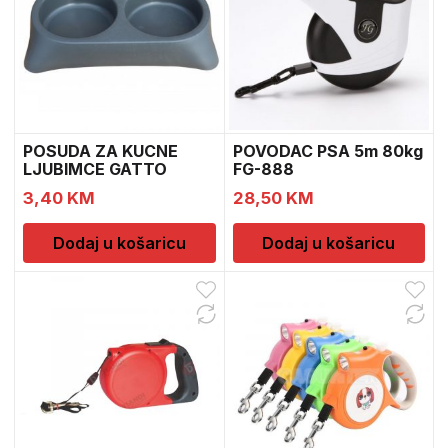
POSUDA ZA KUCNE
POVODAC PSA 5m 80kg
LJUBIMCE GATTO
FG-888
2X0.6L
3,40
KM
28,50
KM
Dodaj u košaricu
Dodaj u košaricu