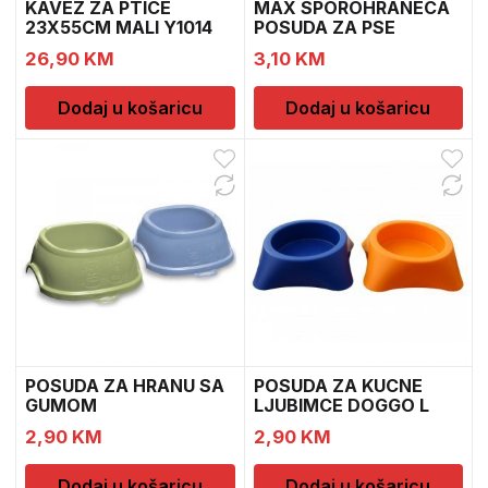
KAVEZ ZA PTICE
MAX SPOROHRANECA
23X55CM MALI Y1014
POSUDA ZA PSE
26,90
KM
3,10
KM
Dodaj u košaricu
Dodaj u košaricu
POSUDA ZA HRANU SA
POSUDA ZA KUCNE
GUMOM
LJUBIMCE DOGGO L
PLAVA/ZELENA 96
2,90
KM
2,90
KM
Dodaj u košaricu
Dodaj u košaricu