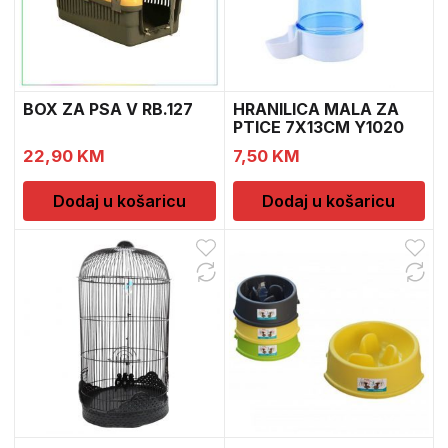
BOX ZA PSA V RB.127
HRANILICA MALA ZA
PTICE 7X13CM Y1020
650
22,90
KM
7,50
KM
Dodaj u košaricu
Dodaj u košaricu