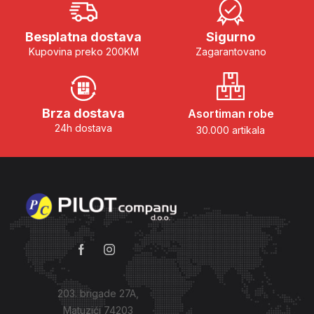
Besplatna dostava
Sigurno
Kupovina preko 200KM
Zagarantovano
Brza dostava
Asortiman robe
24h dostava
30.000 artikala
203. brigade 27A,
Matuzići 74203