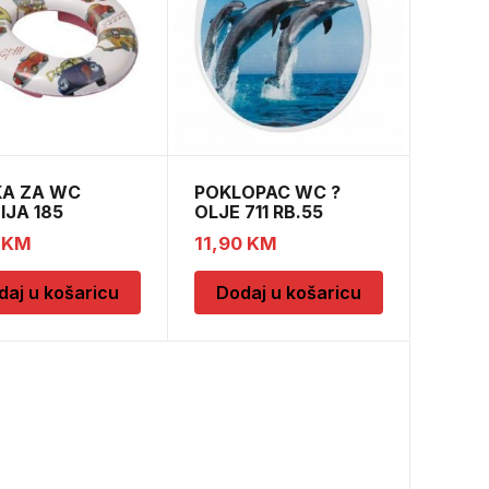
A ZA WC
POKLOPAC WC ?
IJA 185
OLJE 711 RB.55
0
KM
11,90
KM
daj u košaricu
Dodaj u košaricu