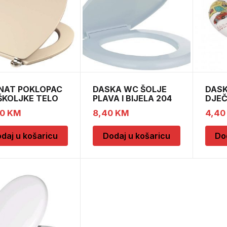
NAT POKLOPAC
DASKA WC ŠOLJE
DASK
ŠKOLJKE TELO
PLAVA I BIJELA 204
DJEČ
L17
90
KM
8,40
KM
4,4
daj u košaricu
Dodaj u košaricu
Do