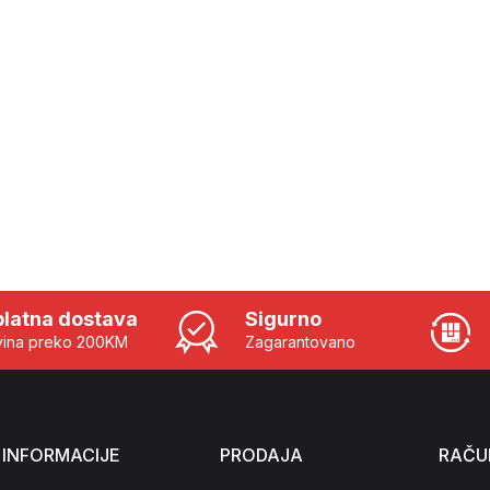
latna dostava
Sigurno
ina preko 200KM
Zagarantovano
INFORMACIJE
PRODAJA
RAČU