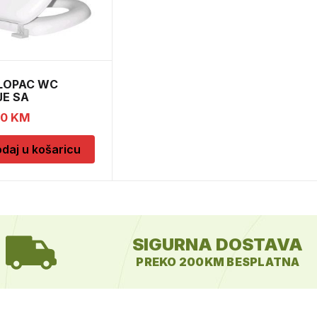
LOPAC WC
JE SA
RTIZEROM
90
KM
A206
daj u košaricu
SIGURNA DOSTAVA
PREKO 200KM BESPLATNA