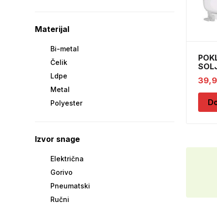
Materijal
Bi-metal
POK
Čelik
SOL
AMO
Ldpe
39,
DIV
Metal
Do
Polyester
Izvor snage
Električna
Gorivo
Pneumatski
Ručni