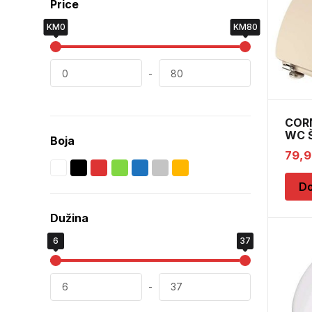
Price
KM0
KM80
-
COR
WC 
Boja
KSTE
79,
Do
Dužina
6
37
-