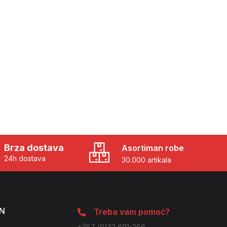
Brza dostava
Asortiman robe
24h dostava
30.000 artikala
N
Treba vam pomoć?
+387 (0)32 691-266