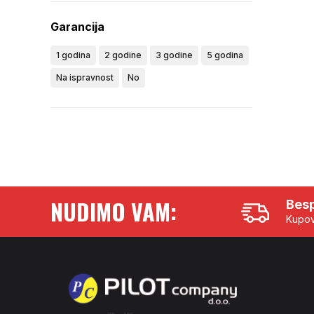
Garancija
1 godina
2 godine
3 godine
5 godina
Na ispravnost
No
NUDIMO VAM:
Besp
Kupov