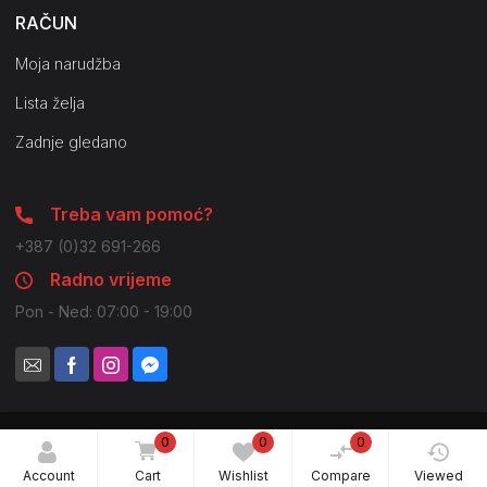
RAČUN
Moja narudžba
Lista želja
Zadnje gledano
Treba vam pomoć?
+387 (0)32 691-266
Radno vrijeme
Pon - Ned: 07:00 - 19:00
0
0
0
© 2021 Pilot Company. Sva prava zadržana. Moguće su
nenamjerne greške u slikama i opisima.
Account
Cart
Wishlist
Compare
Viewed