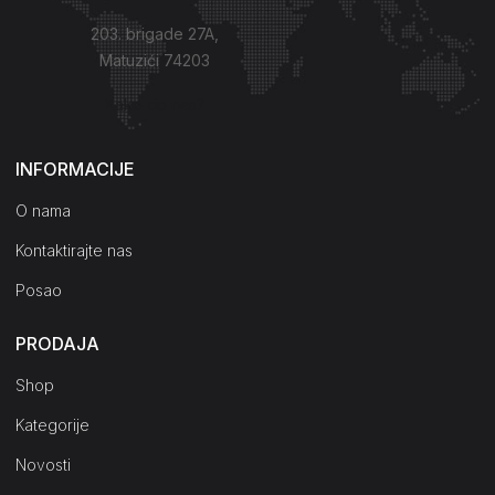
203. brigade 27A,
Matuzići 74203
Kako do nas?
INFORMACIJE
O nama
Kontaktirajte nas
Posao
PRODAJA
Shop
Kategorije
Novosti