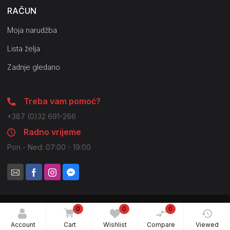
RAČUN
Moja narudžba
Lista želja
Zadnje gledano
Treba vam pomoć?
+387 (0)32 691-266
Radno vrijeme
Pon - Ned: 07:00 - 19:00
0
0
0
© 2021 Pilot Company. Sva prava zadržana. Moguće su
nenamjerne greške u slikama i opisima.
Account
Cart
Wishlist
Compare
Viewed