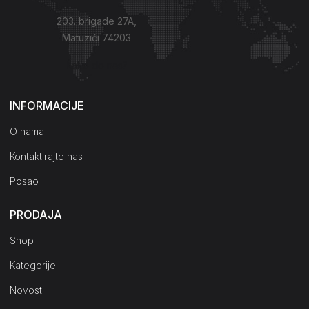
203. brigade 27A,
Matuzići 74203
Kako do nas?
INFORMACIJE
O nama
Kontaktirajte nas
Posao
PRODAJA
Shop
Kategorije
Novosti