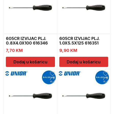
605CR IZVIJAC PLJ.
605CR IZVIJAC PLJ.
0.8X4.0X100 616346
1.0X5.5X125 616351
7,70
KM
9,90
KM
Dodaj u košaricu
Dodaj u košaricu