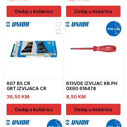
Dodaj u košaricu
Dodaj u košaricu
607 B5 CR
613VDE IZVIJAC KR.PH
GRT.IZVIJACA CR
0X60 616478
617021
36,50
KM
8,50
KM
Dodaj u košaricu
Dodaj u košaricu