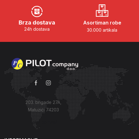
Brza dostava
Asortiman robe
24h dostava
30.000 artikala
203. brigade 27A,
Matuzići 74203
Kako do nas?