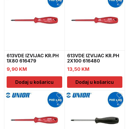
613VDE IZVIJAC KR.PH
613VDE IZVIJAC KR.PH
1X80 616479
2X100 616480
9,90
KM
13,50
KM
Dodaj u košaricu
Dodaj u košaricu