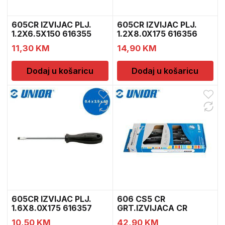
605CR IZVIJAC PLJ.
605CR IZVIJAC PLJ.
1.2X6.5X150 616355
1.2X8.0X175 616356
11,30
KM
14,90
KM
Dodaj u košaricu
Dodaj u košaricu
605CR IZVIJAC PLJ.
606 CS5 CR
1.6X8.0X175 616357
GRT.IZVIJACA CR
617017
10,50
KM
42,90
KM