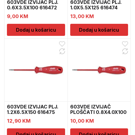
603VDE IZVIJAC PLJ.
603VDE IZVIJAC PLJ.
0.6X3.5X100 616472
1.0X5.5X125 616474
9,00
KM
13,00
KM
Dodaj u košaricu
Dodaj u košaricu
603VDE IZVIJAC PLJ.
603VDE IZVIJAČ
1.2X6.5X150 616475
PLOŠČATI 0.8X4.0X100
616473
12,90
KM
10,00
KM
Dodaj u košaricu
Dodaj u košaricu