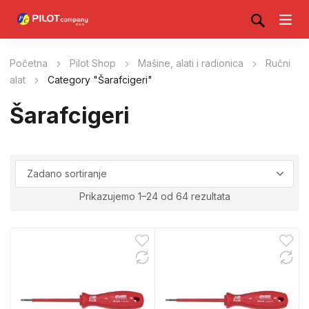
Početna
Pilot Shop
Mašine, alati i radionica
Ručni
alat
Category "Šarafcigeri"
Šarafcigeri
Prikazujemo 1–24 od 64 rezultata