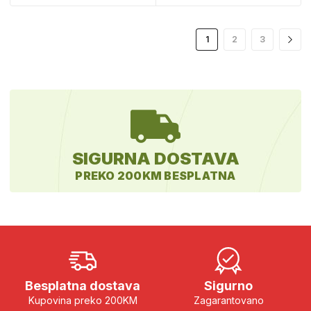
1
2
3
SIGURNA DOSTAVA
PREKO 200KM BESPLATNA
Besplatna dostava
Sigurno
Kupovina preko 200KM
Zagarantovano