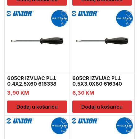
605CR IZVIJAC PLJ.
605CR IZVIJAC PLJ.
0.4X2.5X60 616338
0.5X3.0X80 616340
3,90
KM
6,30
KM
Dodaj u košaricu
Dodaj u košaricu