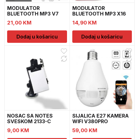
MODULATOR
MODULATOR
BLUETOOTH MP3 V7
BLUETOOTH MP3 X16
12V
12V
21,00
KM
14,90
KM
Dodaj u košaricu
Dodaj u košaricu
NOSAC SA NOTES
SIJALICA E27 KAMERA
SVESKOM 2133-C
WIFI V380PRO
9,00
KM
59,00
KM