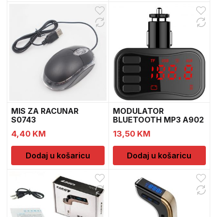
MIS ZA RACUNAR
MODULATOR
S0743
BLUETOOTH MP3 A902
12V
4,40
KM
13,50
KM
Dodaj u košaricu
Dodaj u košaricu