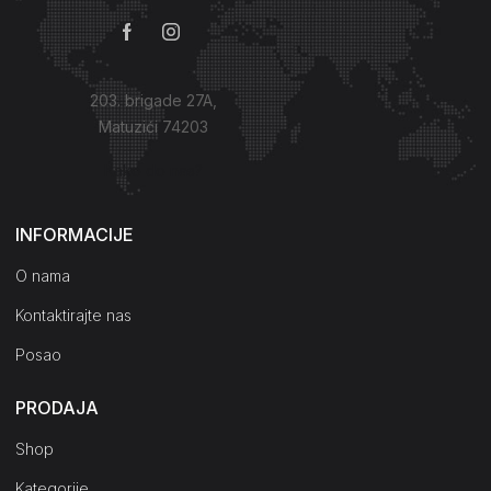
203. brigade 27A,
Matuzići 74203
Kako do nas?
INFORMACIJE
O nama
Kontaktirajte nas
Posao
PRODAJA
Shop
Kategorije