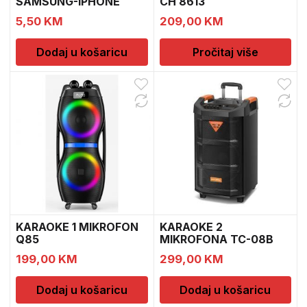
SAMSUNG-IPHONE
CH 8613
5,50
KM
209,00
KM
Dodaj u košaricu
Pročitaj više
KARAOKE 1 MIKROFON
KARAOKE 2
Q85
MIKROFONA TC-08B
199,00
KM
299,00
KM
Dodaj u košaricu
Dodaj u košaricu