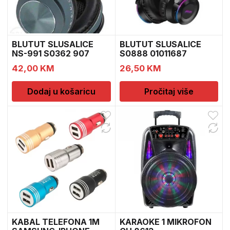
BLUTUT SLUSALICE
BLUTUT SLUSALICE
NS-991 S0362 907
S0888 01011687
42,00
KM
26,50
KM
Dodaj u košaricu
Pročitaj više
KABAL TELEFONA 1M
KARAOKE 1 MIKROFON