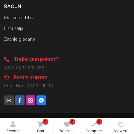
RAČUN
Moja narudžba
Lista želja
Zadnje gledano
Treba vam pomoć?
+387 (0)32 691-266
Radno vrijeme
Pon - Ned: 07:00 - 19:00
0
0
0
© 2021 Pilot Company. Sva prava zadržana. Moguće su
nenamjerne greške u slikama i opisima.
Account
Cart
Wishlist
Compare
Viewed