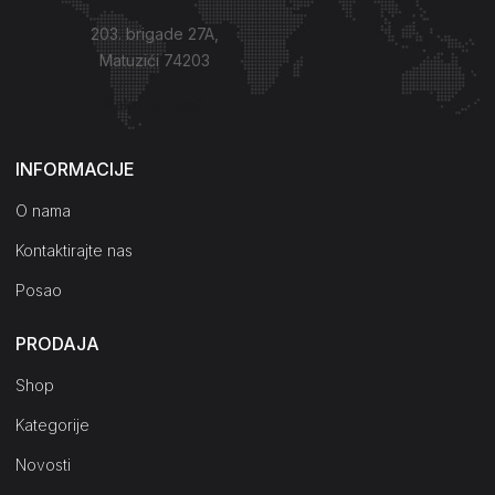
203. brigade 27A,
Matuzići 74203
Kako do nas?
INFORMACIJE
O nama
Kontaktirajte nas
Posao
PRODAJA
Shop
Kategorije
Novosti