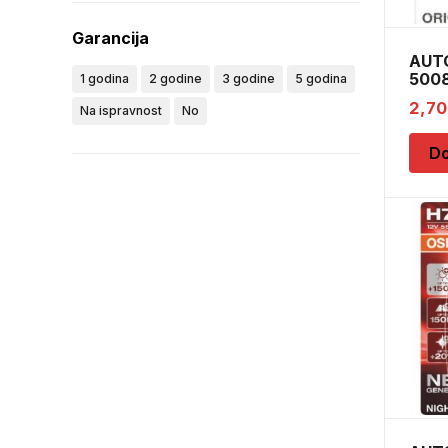
Garancija
AUT
5008
1 godina
2 godine
3 godine
5 godina
BA15
2,7
Na ispravnost
No
Do