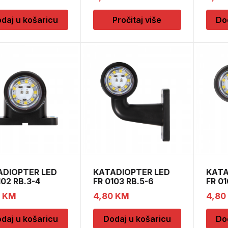
daj u košaricu
Pročitaj više
Do
ADIOPTER LED
KATADIOPTER LED
KATA
102 RB.3-4
FR 0103 RB.5-6
FR 01
0
KM
4,80
KM
4,80
daj u košaricu
Dodaj u košaricu
Do