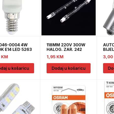
-046-0004 4W
118MM 220V 300W
AUTO
K E14 LED 5263
HALOG. ZAR. 242
BIJE
21W-
0
KM
1,95
KM
3,00
daj u košaricu
Dodaj u košaricu
Do