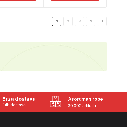
1
2
3
4
Brza dostava
Asortiman robe
24h dostava
30.000 artikala