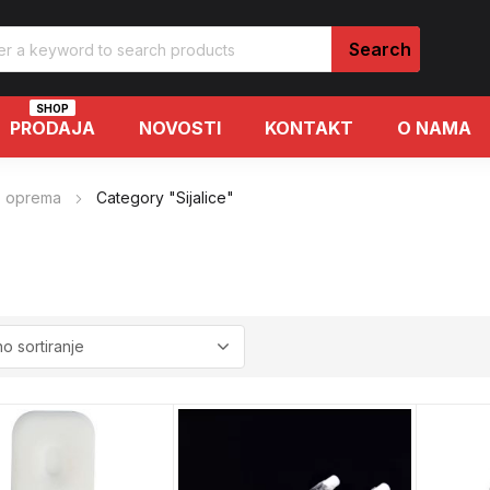
SHOP
PRODAJA
NOVOSTI
KONTAKT
O NAMA
o oprema
Category "Sijalice"