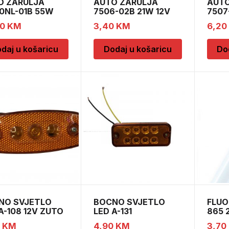
O ZARULJA
AUTO ZARULJA
AUTO
0NL-01B 55W
7506-02B 21W 12V
7507
PX26D H
BA15s BLI2
BAU15
50
KM
3,40
KM
6,20
daj u košaricu
Dodaj u košaricu
Do
NO SVJETLO
BOCNO SVJETLO
FLUO
A-108 12V ZUTO
LED A-131
865 
PRO
0
KM
4,90
KM
3,70