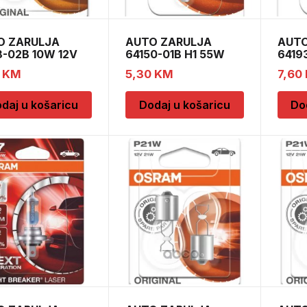
O ZARULJA
AUTO ZARULJA
AUTO
-02B 10W 12V
64150-01B H1 55W
6419
s BLI2
12V P14,5s
12V 
0
KM
5,30
KM
7,60
daj u košaricu
Dodaj u košaricu
Do