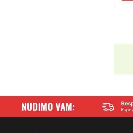
NUDIMO VAM:
Besp
Kupov