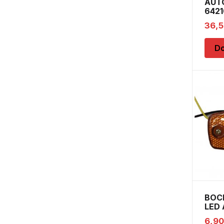
AUT
6421
12V 
36,
Do
BOC
LED 
6,9