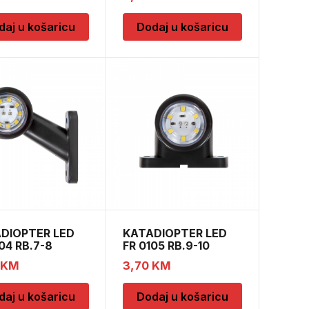
daj u košaricu
Dodaj u košaricu
DIOPTER LED
KATADIOPTER LED
04 RB.7-8
FR 0105 RB.9-10
KM
3,70
KM
daj u košaricu
Dodaj u košaricu