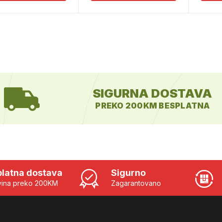
SIGURNA DOSTAVA
PREKO 200KM BESPLATNA
latna dostava
Sigurno
ina preko 200KM
Zagarantovano