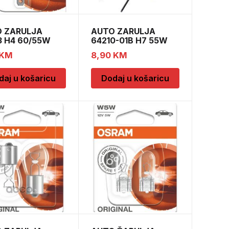
 ZARULJA
AUTO ZARULJA
3 H4 60/55W
64210-01B H7 55W
P43T BL
12V PX26D
KM
8,90
KM
daj u košaricu
Dodaj u košaricu