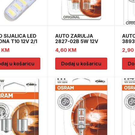
 SIJALICA LED
AUTO ZARULJA
AUTO
NA T10 12V 2/1
2827-02B 5W 12V
3893
W2,1×9,5d B
BA9s
0
KM
4,60
KM
2,90
daj u košaricu
Dodaj u košaricu
Do