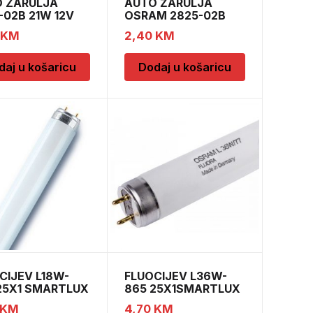
 ZARULJA
AUTO ŽARULJA
-02B 21W 12V
OSRAM 2825-02B
s BLI
5W 12V W2,1×9,5d
KM
2,40
KM
BLI2
daj u košaricu
Dodaj u košaricu
CIJEV L18W-
FLUOCIJEV L36W-
25X1 SMARTLUX
865 25X1SMARTLUX
PRO
KM
4,70
KM