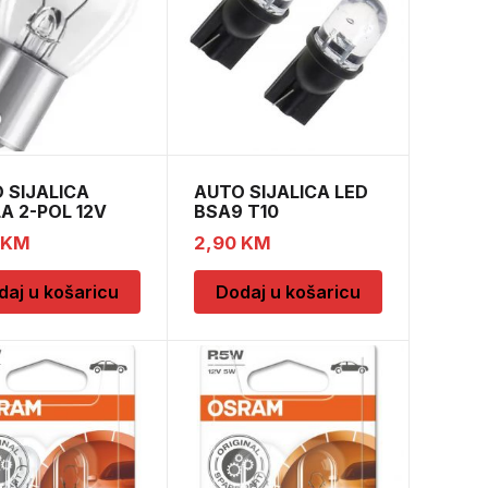
 SIJALICA
AUTO SIJALICA LED
LA 2-POL 12V
BSA9 T10
5W 10/1
KM
2,90
KM
daj u košaricu
Dodaj u košaricu