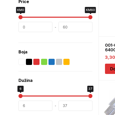
Price
KM0
KM60
-
001
6400
Boja
3,3
Do
Dužina
6
37
-