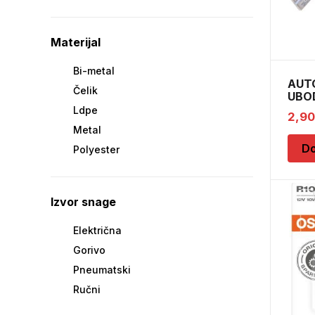
Materijal
Bi-metal
AUTO
Čelik
UBOD
Ldpe
2,9
Metal
Do
Polyester
Izvor snage
Električna
Gorivo
Pneumatski
Ručni