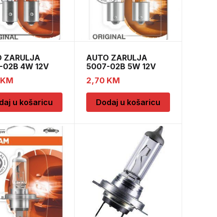
 ZARULJA
AUTO ZARULJA
-02B 4W 12V
5007-02B 5W 12V
 BLI2 O
BA15s BLI2
KM
2,70
KM
daj u košaricu
Dodaj u košaricu