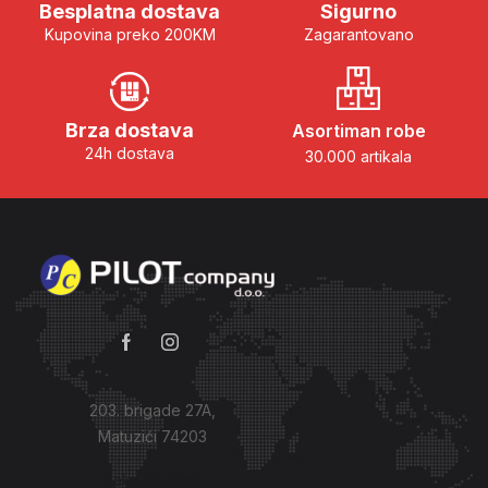
Besplatna dostava
Sigurno
Kupovina preko 200KM
Zagarantovano
Brza dostava
Asortiman robe
24h dostava
30.000 artikala
203. brigade 27A,
Matuzići 74203
Kako do nas?