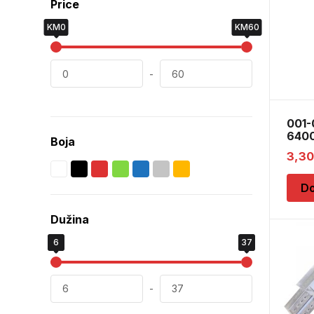
Price
KM0
KM60
-
001
6400
Boja
3,3
Do
Dužina
6
37
-