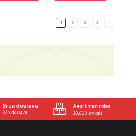
1
2
3
4
Brza dostava
Asortiman robe
24h dostava
30.000 artikala