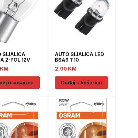
 SIJALICA
AUTO SIJALICA LED
LA 2-POL 12V
BSA9 T10
5W 10/1
KM
2,90
KM
daj u košaricu
Dodaj u košaricu