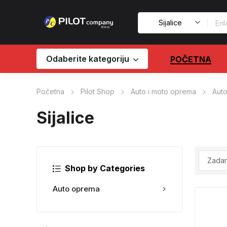
Odaberite kategoriju
POČETNA
Početna
Pilot Shop
Auto i moto oprema
Aut
Sijalice
Shop by Categories
Auto oprema