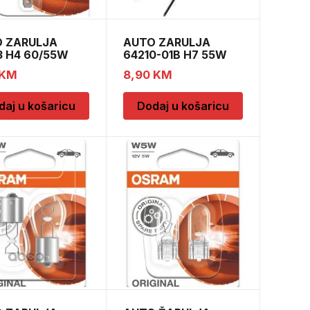
 ZARULJA
AUTO ZARULJA
3 H4 60/55W
64210-01B H7 55W
P43T BL
12V PX26D
KM
8,90
KM
daj u košaricu
Dodaj u košaricu