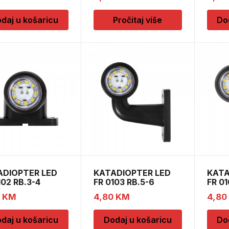
daj u košaricu
Pročitaj više
Do
ADIOPTER LED
KATADIOPTER LED
KATA
102 RB.3-4
FR 0103 RB.5-6
FR 01
0
KM
4,80
KM
4,80
daj u košaricu
Dodaj u košaricu
Do