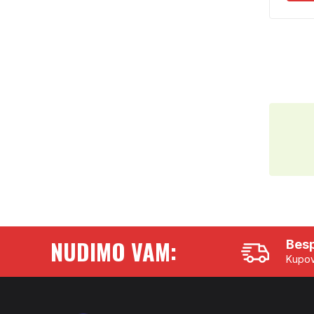
NUDIMO VAM:
Besp
Kupov