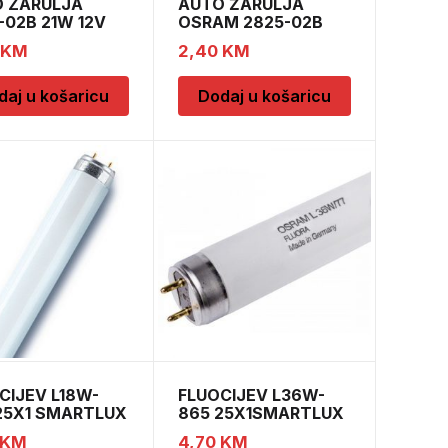
 ZARULJA
AUTO ŽARULJA
-02B 21W 12V
OSRAM 2825-02B
s BLI
5W 12V W2,1×9,5d
KM
2,40
KM
BLI2
daj u košaricu
Dodaj u košaricu
CIJEV L18W-
FLUOCIJEV L36W-
25X1 SMARTLUX
865 25X1SMARTLUX
PRO
KM
4,70
KM