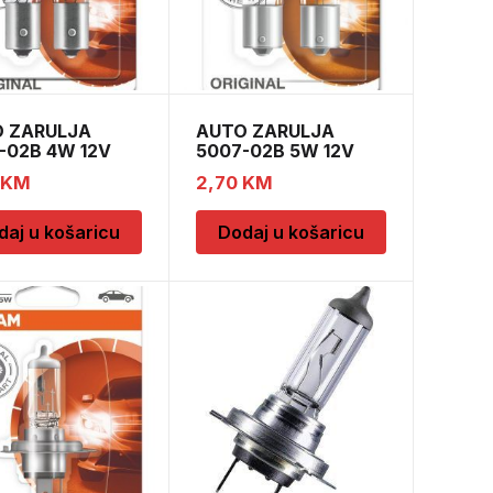
 ZARULJA
AUTO ZARULJA
-02B 4W 12V
5007-02B 5W 12V
 BLI2 O
BA15s BLI2
KM
2,70
KM
daj u košaricu
Dodaj u košaricu