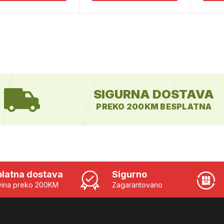
SIGURNA DOSTAVA
PREKO 200KM BESPLATNA
latna dostava
Sigurno
ina preko 200KM
Zagarantovano