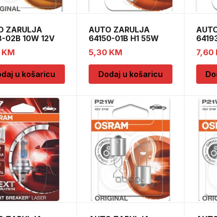
O ZARULJA
AUTO ZARULJA
AUTO
-02B 10W 12V
64150-01B H1 55W
6419
s BLI2
12V P14,5s
12V 
0
KM
5,30
KM
7,60
daj u košaricu
Dodaj u košaricu
Do