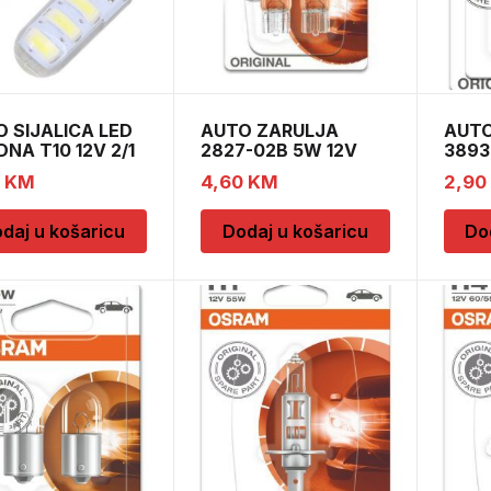
 SIJALICA LED
AUTO ZARULJA
AUTO
NA T10 12V 2/1
2827-02B 5W 12V
3893
W2,1×9,5d B
BA9s
0
KM
4,60
KM
2,90
daj u košaricu
Dodaj u košaricu
Do