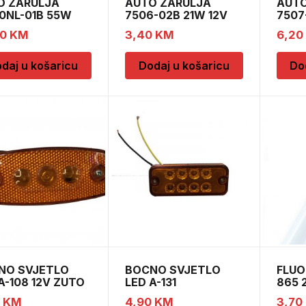
O ZARULJA
AUTO ZARULJA
AUTO
0NL-01B 55W
7506-02B 21W 12V
7507
PX26D H
BA15s BLI2
BAU15
50
KM
3,40
KM
6,20
daj u košaricu
Dodaj u košaricu
Do
NO SVJETLO
BOCNO SVJETLO
FLUO
A-108 12V ZUTO
LED A-131
865 
PRO
0
KM
4,90
KM
3,70