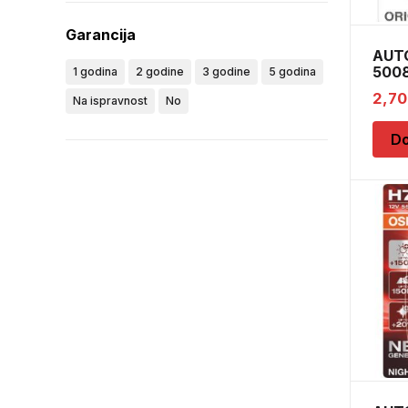
Garancija
AUT
5008
1 godina
2 godine
3 godine
5 godina
BA15
2,7
Na ispravnost
No
Do