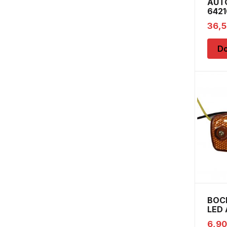
AUT
6421
12V 
36,
Do
BOC
LED 
6,9