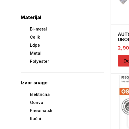
Materijal
Bi-metal
AUTO
Čelik
UBOD
Ldpe
2,9
Metal
Do
Polyester
Izvor snage
Električna
Gorivo
Pneumatski
Ručni