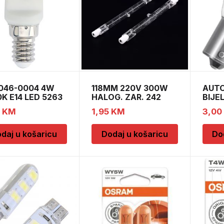
-046-0004 4W
118MM 220V 300W
AUTO
K E14 LED 5263
HALOG. ZAR. 242
BIJE
21W-
0
KM
1,95
KM
3,00
daj u košaricu
Dodaj u košaricu
Do