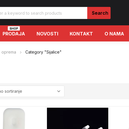
SHOP
PRODAJA
NOVOSTI
KONTAKT
O NAMA
o oprema
Category "Sijalice"