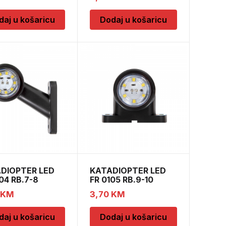
daj u košaricu
Dodaj u košaricu
DIOPTER LED
KATADIOPTER LED
04 RB.7-8
FR 0105 RB.9-10
KM
3,70
KM
daj u košaricu
Dodaj u košaricu