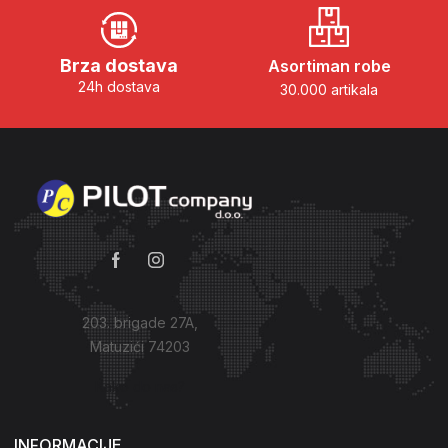
Brza dostava
Asortiman robe
24h dostava
30.000 artikala
203. brigade 27A,
Matuzići 74203
Kako do nas?
INFORMACIJE