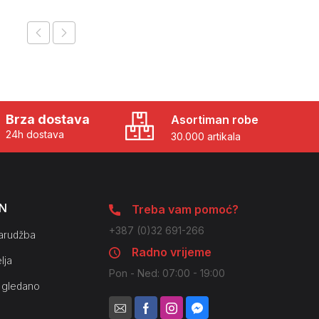
Brza dostava
Asortiman robe
24h dostava
30.000 artikala
N
Treba vam pomoć?
+387 (0)32 691-266
arudžba
Radno vrijeme
lja
Pon - Ned: 07:00 - 19:00
 gledano