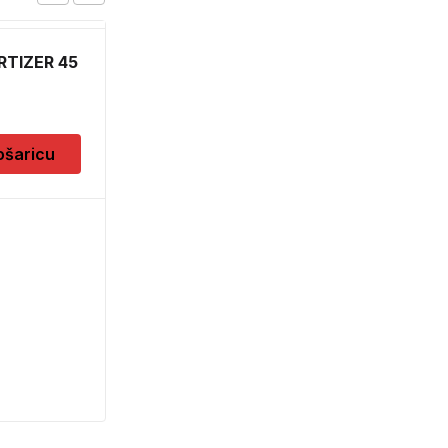
TIZER 45
FOIL 50X1000 FILM
FOLIJA
5,00
KM
ošaricu
Dodaj u košaricu