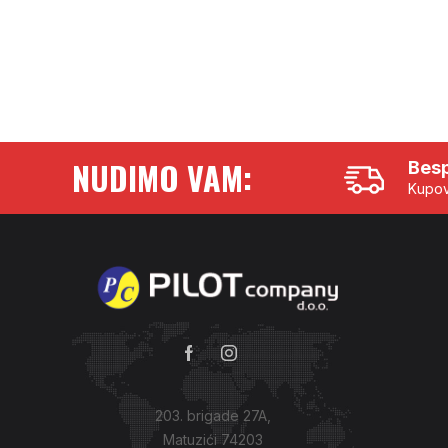
NUDIMO VAM:
Besp
Kupov
203. brigade 27A,
Matuzići 74203