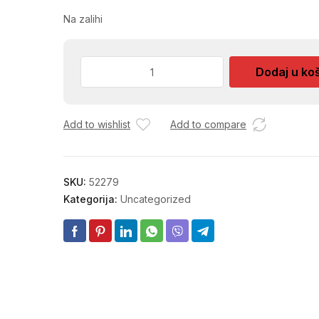
Na zalihi
ZASTITA
Dodaj u ko
ZA
KOLJENA
KERAMICARA
Add to wishlist
Add to compare
2/1
RB.14
količina
SKU:
52279
Kategorija:
Uncategorized