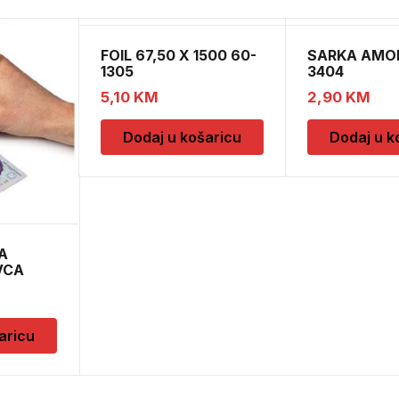
FOIL 67,50 X 1500 60-
SARKA AMOR
1305
3404
5,10
KM
2,90
KM
Dodaj u košaricu
Dodaj u k
A
VCA
aricu