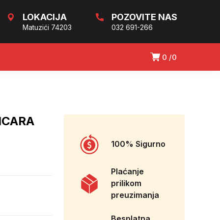
LOKACIJA
POZOVITE NAS
Matuzići 74203
032 691-266
0
0
ICARA
100% Sigurno
Plaćanje
prilikom
preuzimanja
Besplatna