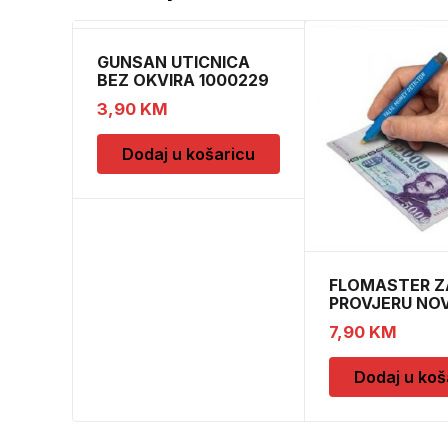
GUNSAN UTICNICA
BEZ OKVIRA 1000229
3,90
KM
Dodaj u košaricu
FLOMASTER Z
PROVJERU NO
SAFESCAN 30
7,90
KM
Dodaj u koš