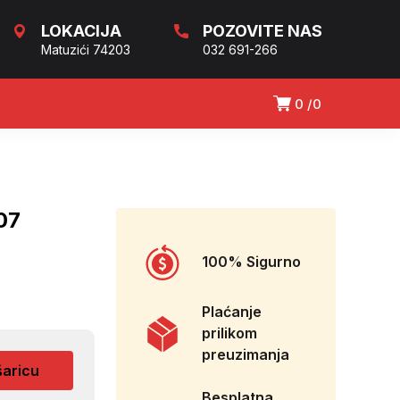
LOKACIJA
POZOVITE NAS
Matuzići 74203
032 691-266
0
0
07
100% Sigurno
Plaćanje
prilikom
preuzimanja
šaricu
Besplatna