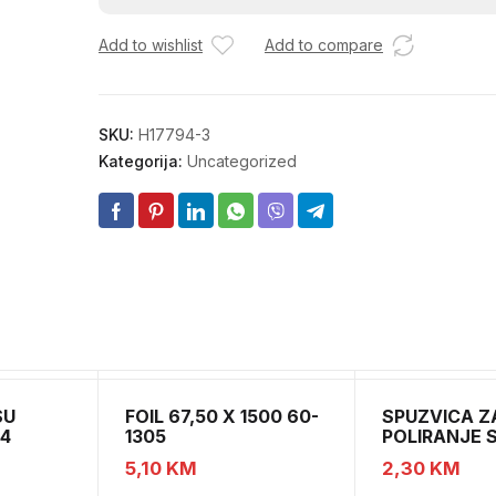
YXDC207
Add to wishlist
Add to compare
količina
SKU:
H17794-3
Kategorija:
Uncategorized
SU
FOIL 67,50 X 1500 60-
SPUZVICA Z
54
1305
POLIRANJE 
5,10
KM
2,30
KM