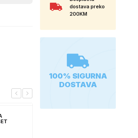
dostava preko
200KM
100% SIGURNA
DOSTAVA
A
RAJF ZA KOSU SA
SET
DODACIMA 24515
CH52451
0,90
KM