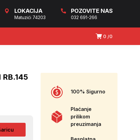
LOKACIJA
POZOVITE NAS
Matuzići 74203
032 691-266
0
0
 RB.145
100% Sigurno
Plaćanje
prilikom
preuzimanja
šaricu
Besplatna