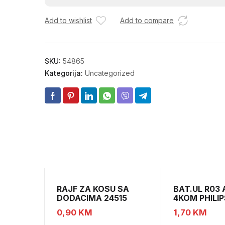
SIROKI
Add to wishlist
Add to compare
RB.145
količina
SKU:
54865
Kategorija:
Uncategorized
RAJF ZA KOSU SA
BAT.UL R03
DODACIMA 24515
4KOM PHILIP
CH52451
0,90
KM
1,70
KM