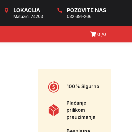
LOKACIJA
POZOVITE NAS
Matuzići 74203
032 691-266
0
0
100% Sigurno
Plaćanje
prilikom
preuzimanja
Besplatna