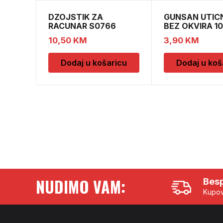
DZOJSTIK ZA
GUNSAN UTIC
RACUNAR S0766
BEZ OKVIRA 1
01011540
10,50
KM
3,90
KM
Dodaj u košaricu
Dodaj u koš
NUDIMO VAM:
Besp
Kupov