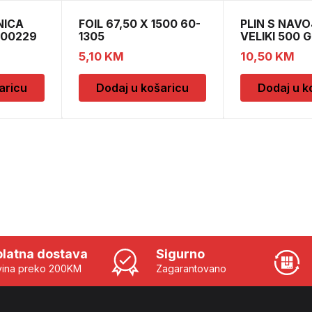
NICA
FOIL 67,50 X 1500 60-
PLIN S NAV
000229
1305
VELIKI 500 G
5,10
KM
10,50
KM
aricu
Dodaj u košaricu
Dodaj u k
latna dostava
Sigurno
ina preko 200KM
Zagarantovano