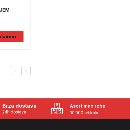
OJEM
SPUZVICA ZA
POLIRANJE M
1,20
KM
ošaricu
Dodaj u košaricu
Brza dostava
Asortiman robe
24h dostava
30.000 artikala