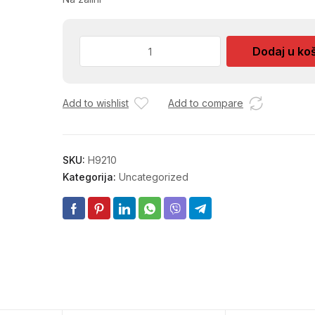
UTIKAC
Dodaj u ko
MUSKI
CRNI
AKT
Add to wishlist
Add to compare
količina
SKU:
H9210
Kategorija:
Uncategorized