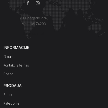
203. brigade 27A,
Matuzići 74203
Kako do nas?
INFORMACIJE
O nama
Kontaktirajte nas
Posao
PRODAJA
Shop
Kategorije