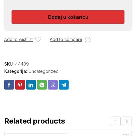
KESE
SK-
Dodaj u košaricu
66
količina
Add to wishlist
Add to compare
SKU:
44499
Kategorija:
Uncategorized
Related products