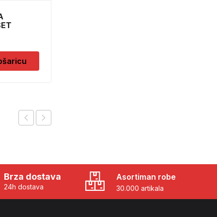
A
FOIL 45X5 VELOURS
SET
8,90
KM
ošaricu
Dodaj u košaricu
Brza dostava
Asortiman robe
24h dostava
30.000 artikala