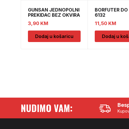
GUNSAN JEDNOPOLNI
BORFUTER DO 
PREKIDAC BEZ OKVIRA
6132
11
3,90
KM
11,50
KM
Dodaj u košaricu
Dodaj u koš
NUDIMO VAM:
Besp
Kupov