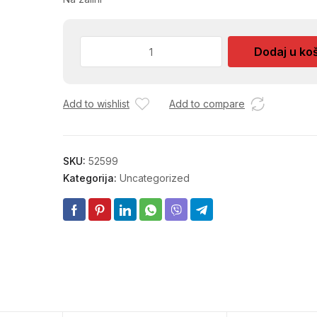
TOPIC
Dodaj u ko
DJECIJI
OBICNI
78827
Add to wishlist
Add to compare
RB.17
količina
SKU:
52599
Kategorija:
Uncategorized