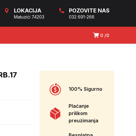
LOKACIJA
POZOVITE NAS
Matuzići 74203
032 691-266
0
0
RB.17
100% Sigurno
Plaćanje
prilikom
preuzimanja
Besplatna