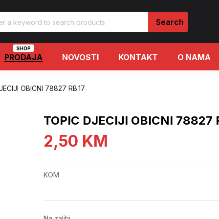
SHOP
PRODAJA
NOVOSTI
KONTAKT
O NAMA
ECIJI OBICNI 78827 RB.17
TOPIC DJECIJI OBICNI 78827 
2,50
KM
KOM
Na zalihi