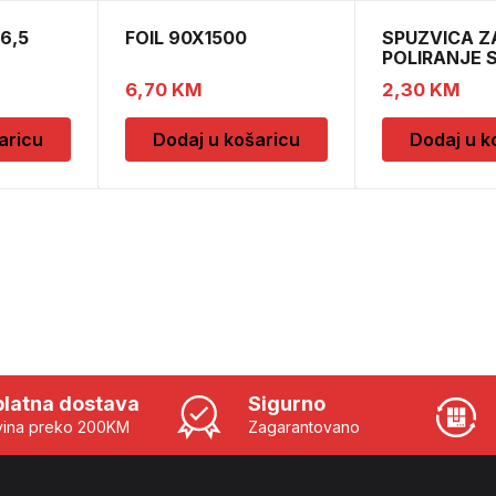
6,5
FOIL 90X1500
SPUZVICA Z
POLIRANJE 
6,70
KM
2,30
KM
aricu
Dodaj u košaricu
Dodaj u k
latna dostava
Sigurno
ina preko 200KM
Zagarantovano