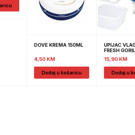
aricu
DOVE KREMA 150ML
UPIJAC VLA
FRESH GORI
DOPUNE
4,50
KM
15,90
KM
Dodaj u košaricu
Dodaj u k