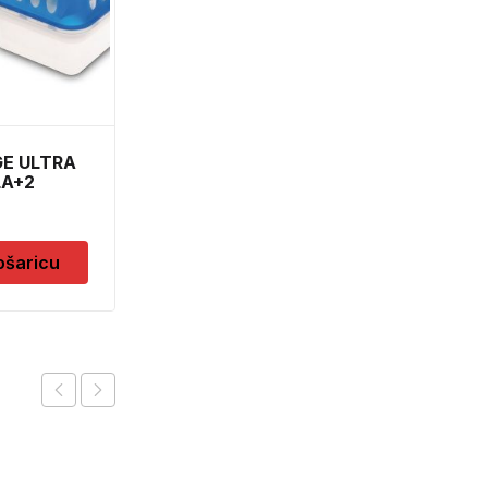
Dodaj u košaricu
GE ULTRA
LA+2
ošaricu