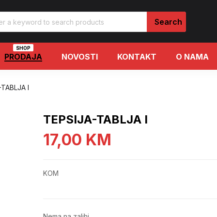
SHOP
PRODAJA
NOVOSTI
KONTAKT
O NAMA
-TABLJA I
TEPSIJA-TABLJA I
17,00
KM
KOM
Nema na zalihi