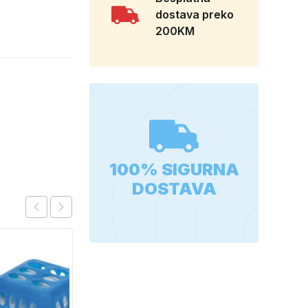
dostava preko
200KM
100% SIGURNA
DOSTAVA
GUNSAN UTICNICA
BEZ OKVIRA 1000229
3,90
KM