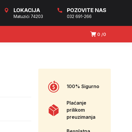
LOKACIJA
POZOVITE NAS
Matuzići 74203
032 691-266
0
0
100% Sigurno
Plaćanje
prilikom
preuzimanja
Besplatna