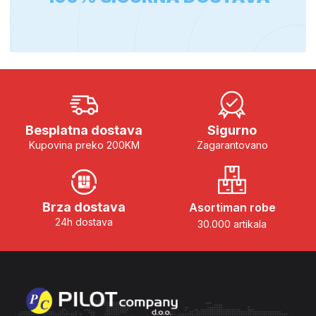
Besplatna dostava
Sigurno
Kupovina preko 200KM
Zagarantovano
Brza dostava
Asortiman robe
24h dostava
30.000 artikala