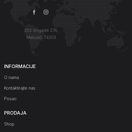
203. brigade 27A,
Matuzići 74203
Kako do nas?
INFORMACIJE
O nama
Kontaktirajte nas
Posao
PRODAJA
Shop