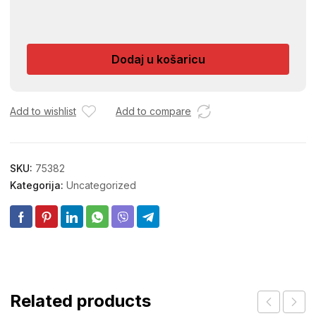
TAV.STAN.26
ST.98.181946
BROK
Dodaj u košaricu
45-
16626
količina
Add to wishlist
Add to compare
SKU:
75382
Kategorija:
Uncategorized
Related products