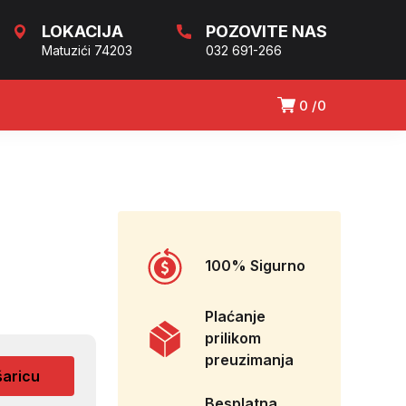
LOKACIJA
POZOVITE NAS
Matuzići 74203
032 691-266
0
0
100% Sigurno
Plaćanje
prilikom
preuzimanja
šaricu
Besplatna