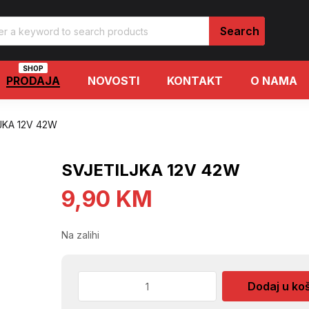
SHOP
PRODAJA
NOVOSTI
KONTAKT
O NAMA
JKA 12V 42W
SVJETILJKA 12V 42W
9,90
KM
Na zalihi
SVJETILJKA
Dodaj u ko
12V
42W