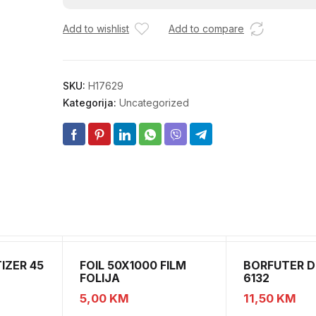
količina
Add to wishlist
Add to compare
SKU:
H17629
Kategorija:
Uncategorized
IZER 45
FOIL 50X1000 FILM
BORFUTER D
FOLIJA
6132
5,00
KM
11,50
KM