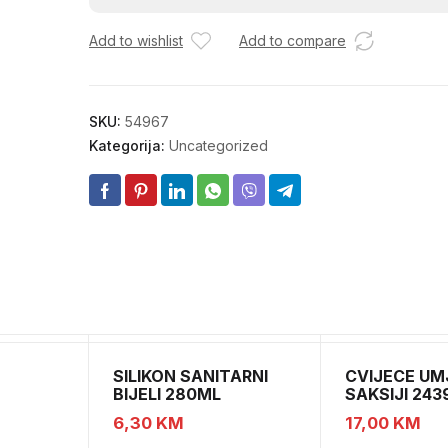
10
Add to wishlist
Add to compare
RB.314
količina
SKU:
54967
Kategorija:
Uncategorized
SILIKON SANITARNI
CVIJECE UM
BIJELI 280ML
SAKSIJI 243
CH52439
6,30
KM
17,00
KM