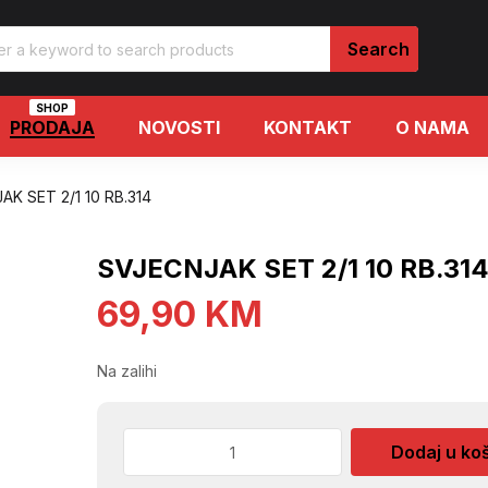
SHOP
PRODAJA
NOVOSTI
KONTAKT
O NAMA
K SET 2/1 10 RB.314
SVJECNJAK SET 2/1 10 RB.31
69,90
KM
Na zalihi
SVJECNJAK
Dodaj u ko
SET
2/1