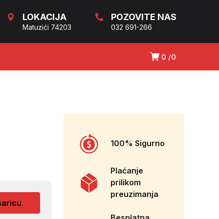
LOKACIJA
POZOVITE NAS
Matuzići 74203
032 691-266
0
0
4
100% Sigurno
Plaćanje
prilikom
preuzimanja
šaricu
Besplatna