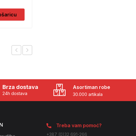
5,00
KM
ošaricu
Dodaj u košaricu
Brza dostava
Asortiman robe
24h dostava
30.000 artikala
N
Treba vam pomoć?
+387 (0)32 691-266