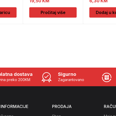
19,50
KM
6,30
KM
aricu
Pročitaj više
Dodaj u k
latna dostava
Sigurno
ina preko 200KM
Zagarantovano
INFORMACIJE
PRODAJA
RAČU