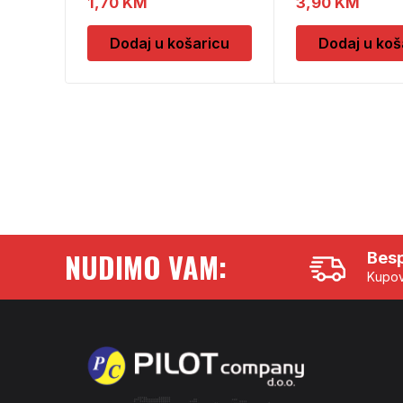
1,70
KM
3,90
KM
Dodaj u košaricu
Dodaj u koš
NUDIMO VAM:
Besp
Kupov