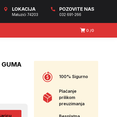
LOKACIJA
POZOVITE NAS
Matuzići 74203
032 691-266
0
0
J GUMA
100% Sigurno
Plaćanje
prilikom
preuzimanja
šaricu
Besplatna