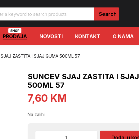
SHOP
PRODAJA
NOVOSTI
KONTAKT
O NAMA
SJAJ ZASTITA I SJAJ GUMA 500ML 57
SUNCEV SJAJ ZASTITA I SJA
500ML 57
7,60
KM
Na zalihi
SUNCEV
Dodaj u ko