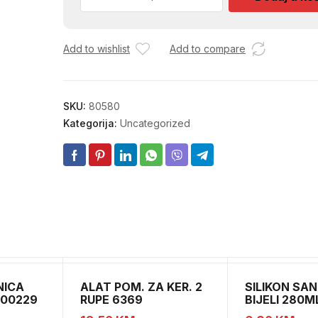
SJAJ
ZASTITA
I
Add to wishlist
Add to compare
SJAJ
GUMA
500ML
57
SKU:
80580
količina
Kategorija:
Uncategorized
NICA
ALAT POM. ZA KER. 2
SILIKON SAN
000229
RUPE 6369
BIJELI 280M