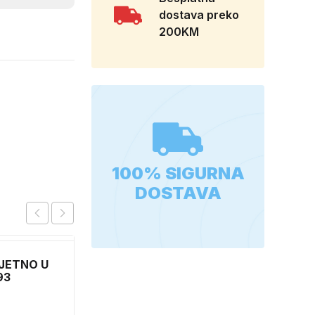
dostava preko
200KM
100% SIGURNA
DOSTAVA
JETNO U
FOIL 67,50 X 1500 60-
93
1305
5,10
KM