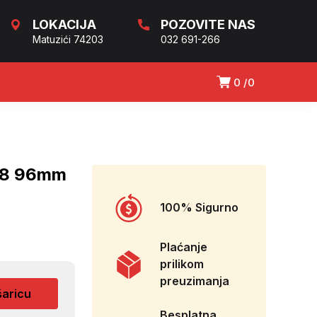
LOKACIJA
POZOVITE NAS
Matuzići 74203
032 691-266
0
0
68 96mm
100% Sigurno
Plaćanje
prilikom
preuzimanja
šaricu
Besplatna