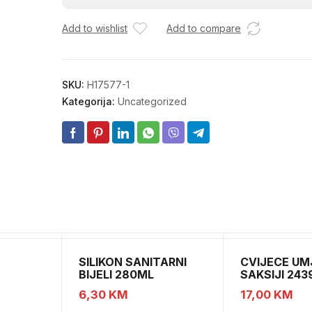
3868
Add to wishlist
Add to compare
96mm
količina
SKU:
H17577-1
Kategorija:
Uncategorized
SILIKON SANITARNI
CVIJECE UM
BIJELI 280ML
SAKSIJI 243
CH52439
6,30
KM
17,00
KM