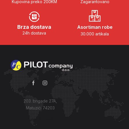
Kupovina preko 200KM
Zagarantovano
Brza dostava
Asortiman robe
24h dostava
30.000 artikala
203. brigade 27A,
Matuzići 74203
Kako do nas?