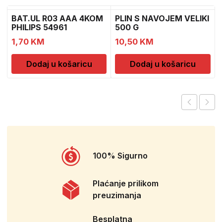
BAT.UL R03 AAA 4KOM
PLIN S NAVOJEM VELIKI
PHILIPS 54961
500 G
1
1,70
KM
10,50
KM
Dodaj u košaricu
Dodaj u košaricu
100% Sigurno
Plaćanje prilikom
preuzimanja
Besplatna