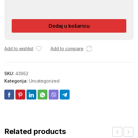
REFIL
ZA
AUTOMATSKI
Dodaj u košaricu
OSVJEZIVAC
PROSTORA
količina
Add to wishlist
Add to compare
SKU:
43952
Kategorija:
Uncategorized
Related products