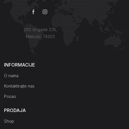
203. brigade 27A,
Matuzići 74203
Kako do nas?
INFORMACIJE
O nama
Kontaktirajte nas
Posao
PRODAJA
Shop