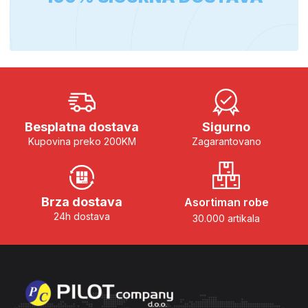
Besplatna dostava
Sigurno
Kupovina preko 200KM
Zagarantovano
Brza dostava
Asortiman robe
24h dostava
30.000 artikala