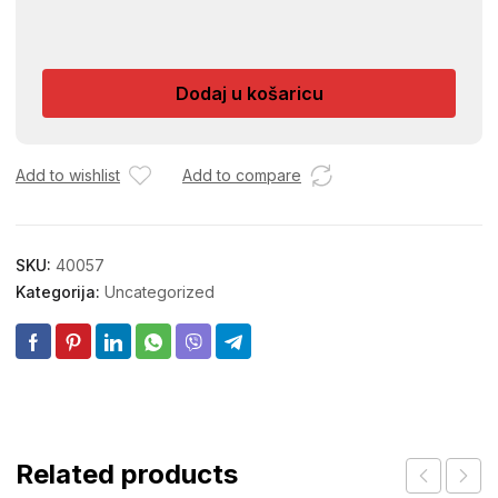
RATNICI
NA
BLISTERU
Dodaj u košaricu
5/1
01012338
količina
Add to wishlist
Add to compare
SKU:
40057
Kategorija:
Uncategorized
Related products