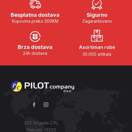
Besplatna dostava
Sigurno
Kupovina preko 200KM
Zagarantovano
Brza dostava
Asortiman robe
24h dostava
30.000 artikala
203. brigade 27A,
Matuzići 74203