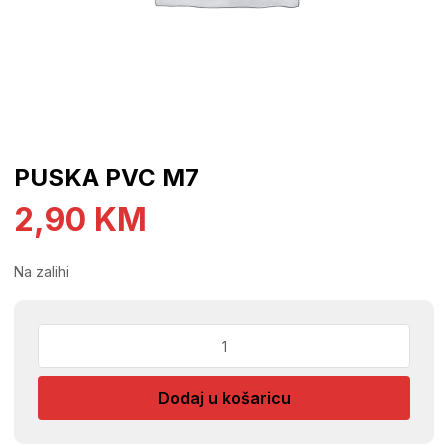
PUSKA PVC M7
2,90
KM
Na zalihi
PUSKA
PVC
M7
Dodaj u košaricu
količina