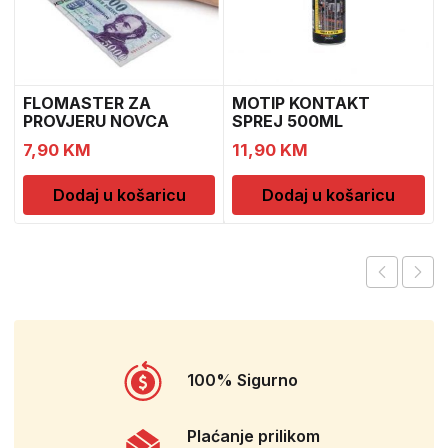
FLOMASTER ZA
MOTIP KONTAKT
PROVJERU NOVCA
SPREJ 500ML
SAFESCAN 30
M090505
7,90
KM
11,90
KM
Dodaj u košaricu
Dodaj u košaricu
100% Sigurno
Plaćanje prilikom