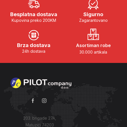
Besplatna dostava
Sigurno
Kupovina preko 200KM
Zagarantovano
Brza dostava
Asortiman robe
24h dostava
30.000 artikala
203. brigade 27A,
Matuzići 74203