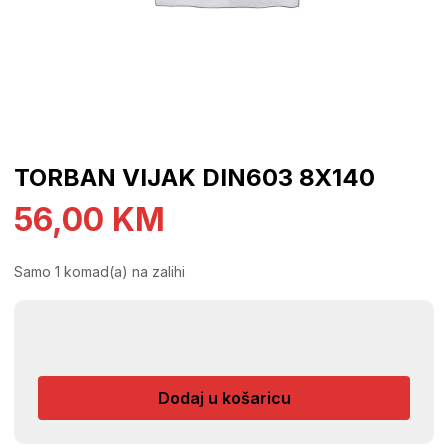
TORBAN VIJAK DIN603 8X140
56,00
KM
Samo 1 komad(a) na zalihi
TORBAN
VIJAK
DIN603
Dodaj u košaricu
8X140
količina