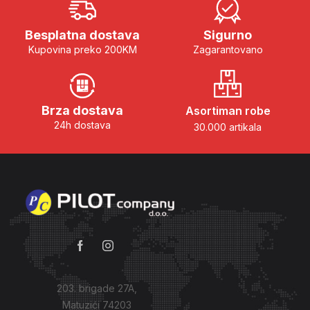
Besplatna dostava
Sigurno
Kupovina preko 200KM
Zagarantovano
Brza dostava
Asortiman robe
24h dostava
30.000 artikala
203. brigade 27A,
Matuzići 74203