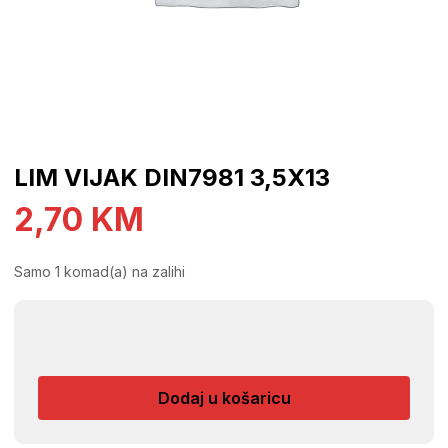
LIM VIJAK DIN7981 3,5X13
2,70
KM
Samo 1 komad(a) na zalihi
LIM
VIJAK
DIN7981
Dodaj u košaricu
3,5X13
količina