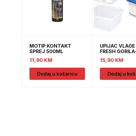
MOTIP KONTAKT
UPIJAC VLAGE
SPREJ 500ML
FRESH GORILA
M090505
DOPUNE
11,90
KM
15,90
KM
Dodaj u košaricu
Dodaj u koš