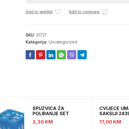
4,2X25
Add to wishlist
Add to compare
količina
SKU:
31721
Kategorija:
Uncategorized
SPUZVICA ZA
CVIJECE UM
POLIRANJE SET
SAKSIJI 243
CH52439
2,30
KM
17,00
KM