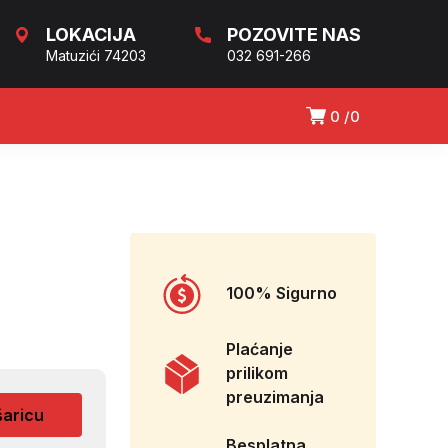
LOKACIJA
POZOVITE NAS
Matuzići 74203
032 691-266
0
0
100% Sigurno
Plaćanje
prilikom
preuzimanja
šaricu
Besplatna