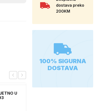
dostava preko
200KM
100% SIGURNA
DOSTAVA
JETNO U
FOIL 90X1500
93
6,70
KM