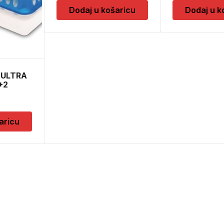
Dodaj u košaricu
Dodaj u k
 ULTRA
+2
aricu