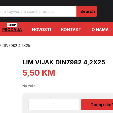
SHOP
PRODAJA
NOVOSTI
KONTAKT
O NAMA
AK DIN7982 4,2X25
LIM VIJAK DIN7982 4,2X25
5,50
KM
Na zalihi
LIM
Dodaj u ko
VIJAK
DIN7982